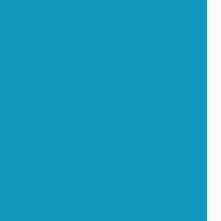
e cargas mecânicas
Movimentação de cargas pesadas
vimentação de equipamentos industriais
imentação industrial
Movimentação de máquinas
vimentação de máquinas pesadas
Obras de casas
ustriais
Pintura industrial alta temperatura
de empresa
Pintura industrial de estruturas metálicas
dial em condomínio
Pintura predial externa
is
Projeto de estrutura metálica para galpão
ral galpão metálico
Remoção de equipamentos
emoção industrial
Remoção de máquinas
 máquinas industriais
Remoção de máquinas pesadas
ntura predial
Serviços de manutenção industrial