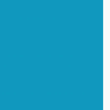
do
Instalação de tubulação de banheiro
o
Manutenção corretiva industrial
ustrial
Manutenção eletromecânica industrial
ipamentos industriais
Manutenção industrial corretiva
ial preventiva
Manutenção em máquinas industriais
nutenção mecânica de máquinas industriais
neumática industrial
Manutenção preditiva industrial
ventiva industrial
Manutenção de sistemas elétricos
striais
Mezanino em estrutura metálica
no de metal
Mezanino metálico desmontável
metálico estrutura
Mezanino metálico externo