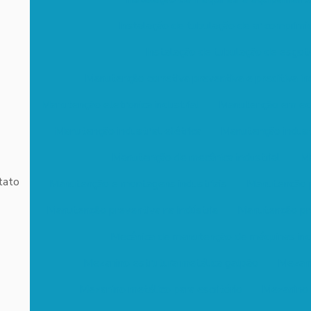
Instalação de tubulação de ar comprimi
Instalação de tubulação de esgot
Manutenção corretiva preventiva e preditiva ind
Manutenção eletronica industrial
Manutenção em equ
Manutenção industrial elétrica
Manutenção industr
Manutenção de mecânica industrial
Ma
tato
Manutenção e montagens industriais
Manutenção p
Manutenção preventiva na indústria
Manutenção pre
Mecânica de manutenção de máquinas indu
Mezanino estrutura metálica galpão
Mezani
Mezanino metálico para escritório
Mezanino 