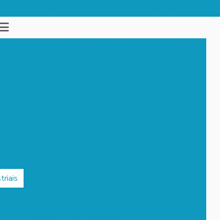
782-8555
(15) 99141-7827
cs.manutencaosorocaba@hotmail.com
quipamentos industriais
Desmontagem industrial
enção
Empresa de caldeiraria e montagem industrial
trial
Empresa manutenção industrial
Empresa de montagem e manutenção industrial
presa pintura industrial
Empresa de pintura predial
os
Empresa de remoção de máquinas
iais
Empresas de instalações industriais
riais
Empresas de montagem elétrica industrial
esas de montagens e instalações industriais
Empresas de remoção industrial