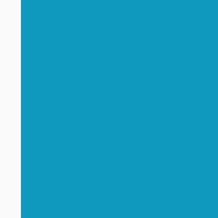
Mezanino metálico galpao
Mezanino metál
Mezanino com revestimento em placa wall
Montagem de andaime industrial
Montagem de 
Montagem elétrica industrial
Montagem de eletrod
Montagem de equipamentos industriais
Montagem d
Montagem industrial
Montagem industrial d
Montagem de máquinas
Montagem de máquinas 
Montagem de máquinas pesadas
Montagem mecâ
Montagem de tanques industriais
Montagem de tub
Montagens industriais empresas
Movimentação de carga com caminhão munc
Movimentação de carga com guindaste
Moviment