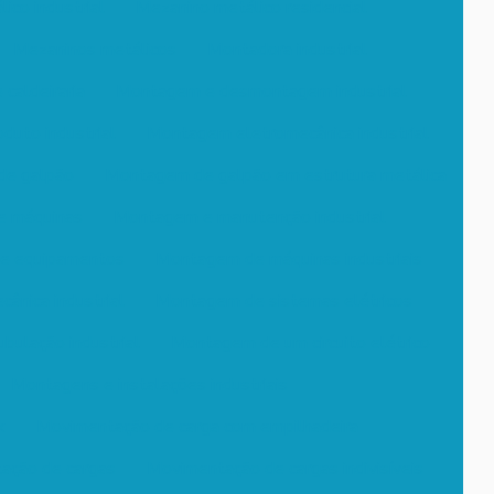
ico industrial
Mezanino metálico residencial
Mezaninos metálicos
Montadora industrial
caldeiraria
Montagem e desmontagem industrial
uto industrial
Montagem eletromecânica industrial
e galpão
Montagem de galpão em estrutura metálica
e máquinas
Montagem e manutenção industrial
e equipamentos
Montagem de máquinas industriais
nica industrial
Montagem de sistemas elétricos
ulação industrial
Montagem de um circuito elétrico
Montagens e instalações industriais
k
Movimentação de carga com empilhadeira
ação de cargas
Movimentação de cargas indivisíveis