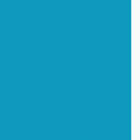
Estrutura metálica fabricação e montagem
Estrutura metálica para galpão industrial
ura metálica em geral
Estrutura metálica para indústria
etálica instalação
Estrutura metálica leve
Fabricação de escadas metálicas
tálicas
Fabricação de estruturas metálicas
abricação e montagem de estruturas metálicas em geral
ezaninos metálicos
Galpão pré moldado metálico
montagem industrial
Instalação de bomba
omba pressurizadora
Instalação elétrica industrial
rna
Instalação hidráulica industrial
s industriais
Instalação de tubulação