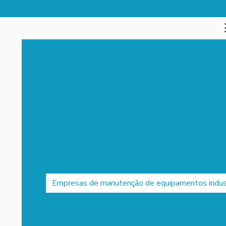
(15) 3342-1170
(15) 99
área de montagem industrial
Desmontagem de e
Desmonte industrial
Elevador de canecas manut
Empresa de manutenção elétrica indus
Empresa de manutenção mecânica industrial
Empresa de montagem de tubulação industrial
Em
Empresa de remoção de equipament
Empresas de instalações elétricas industr
Empresas de manutenção de equipamentos indust
Empresas de montagem industrial
Empr
Empresas de pintura predial sp