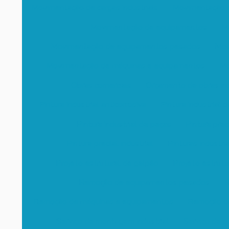
Movimentação de cargas industriais
Movimentação d
Movimentação de equipamentos
Mo
Movimentação de equipamentos pesados
Mov
Movimentação de máquinas e equipamentos
Mo
Obras comerciais
Orçamento de obras ind
Pintura industrial anticorrosiva
Pintura industrial 
Pintura industrial de peças
Pintura pre
Pintura predial industrial
Pinturas industria
Projeto estrutural de galpão
Projeto estrutu
Remoção de equipamentos pesados
R
Remoção de máquinas e equipamentos
Remoção de
Serviço de montagem industrial
Serviço de pi