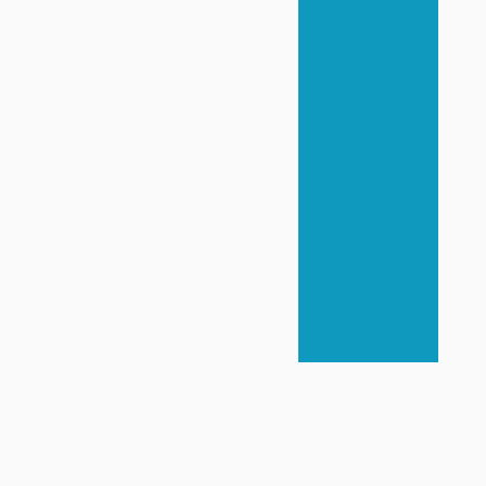
Serralheria
Industrial
Desmontagem
Industrial e
Remoção de
Equipamentos
Troca de
Mangas e
Filtros de
Exaustão
Manutenção
Civil Industrial