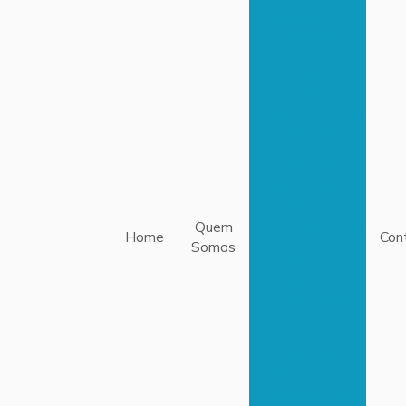
Redutores e
Motores
Transferência
de
Equipamentos
Industriais
Tubulações
Industriais de
Vapor, Água,
Gases e CPVC
Quem
Home
Con
Somos
Pintura
Industrial e
Pintura Predial
Sistemas
Elétricos
Industriais de
Baixa Tensão