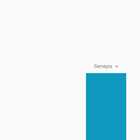
Serviços
Montagem e
Desmontagem
de
Equipamentos
Industriais
Instalação de
Máquinas,
Equipamentos,
Bombas,