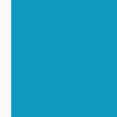
Estrutura metálica equipamentos industriais
Estrutura metálica para forro pvc
Estrutura metálica galvanizada para telhado
Estrut
Estrutura metálica industrial
Estrutura m
Estrutura metálica treliça
Fabricação de estruturas de construções me
Fabricação e montagem de estruturas metálicas
F
Fabricante de escadas industriais
Fabricantes m
Indústria de montagem
Indústria de 
Instalação de bomba de água
Instalação de b
Instalação elétrica tubulação exte
Instalação de máquinas e equipamento