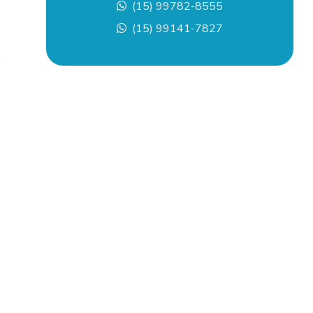
Empresa de pintura predial
(15) 99782-8555
(15) 99141-7827
Empresa de remoção de equipamentos
e
Empresa de remoção de máquinas
Empresas de instalações elétricas industriais
Empresas de instalações industriais
Empresas de manutenção de equipamentos
industriais
Empresas de montagem elétrica industrial
Empresas de montagem industrial
Empresas de montagens e instalações industriais
Empresas de pintura predial sp