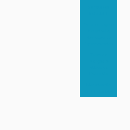
Serralheria
Industrial
Desmontagem
Industrial e
Remoção de
Equipamentos
Troca de
Mangas e
Filtros de
Exaustão
Manutenção
Civil Industrial