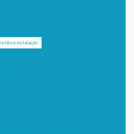
Estrutura metálica fabricação e montagem
Estrutura metálica para galpão industrial
ura metálica em geral
Estrutura metálica para indústria
etálica instalação
Estrutura metálica leve
Fabricação de escadas metálicas
tálicas
Fabricação de estruturas metálicas
abricação e montagem de estruturas metálicas em geral
ezaninos metálicos
Galpão pré moldado metálico
montagem industrial
Instalação de bomba
omba pressurizadora
Instalação elétrica industrial
rna
Instalação hidráulica industrial
s industriais
Instalação de tubulação