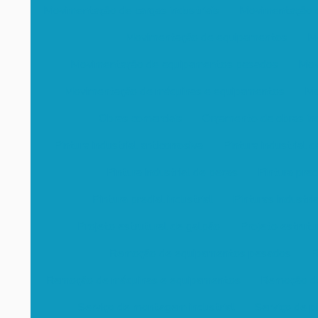
Movimentação de cargas industriais
Movimentação d
Movimentação de equipamentos
Mo
Movimentação de equipamentos pesados
Mov
Movimentação de máquinas e equipamentos
Mo
Obras comerciais
Orçamento de obras ind
Pintura industrial anticorrosiva
Pintura industrial 
Pintura industrial de peças
Pintura pre
Pintura predial industrial
Pinturas industria
Projeto estrutural de galpão
Projeto estrutu
Remoção de equipamentos pesados
R
Remoção de máquinas e equipamentos
Remoção de
Serviço de montagem industrial
Serviço de pi