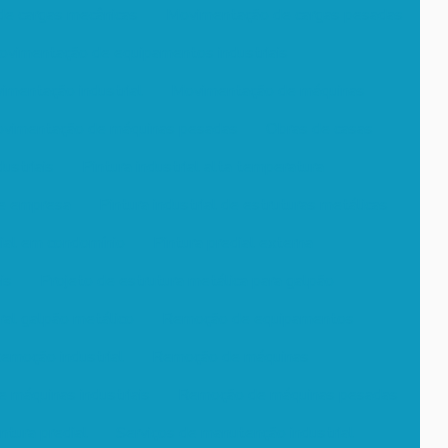
e cargas mecânicas
Movimentação de cargas pesadas
vimentação de equipamentos industriais
imentação industrial
Movimentação de máquinas
vimentação de máquinas pesadas
Obras de casas
ustriais
Pintura industrial alta temperatura
de empresa
Pintura industrial de estruturas metálicas
dial em condomínio
Pintura predial externa
is
Projeto de estrutura metálica para galpão
ral galpão metálico
Remoção de equipamentos
emoção industrial
Remoção de máquinas
 máquinas industriais
Remoção de máquinas pesadas
ntura predial
Serviços de manutenção industrial