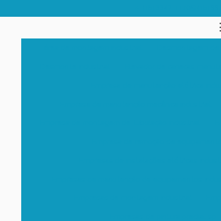
(15) 3342-1170
(15) 99
área de montagem industrial
Desmontagem de e
Desmonte industrial
Elevador de canecas manut
Empresa de manutenção elétrica indus
Empresa de manutenção mecânica industrial
Empresa de montagem de tubulação industrial
Em
Empresa de remoção de equipament
Empresas de instalações elétricas industr
Empresas de manutenção de equipamentos indust
Empresas de montagem industrial
Empr
Empresas de pintura predial sp