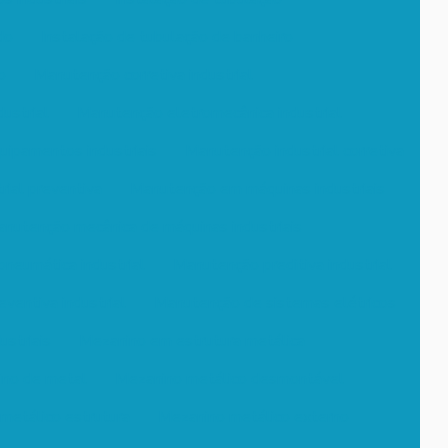
do
Instalação de tubulação de banheiro
o
Manutenção corretiva industrial
ustrial
Manutenção eletromecânica industrial
ipamentos industriais
Manutenção industrial corretiva
ial preventiva
Manutenção em máquinas industriais
nutenção mecânica de máquinas industriais
neumática industrial
Manutenção preditiva industrial
ventiva industrial
Manutenção de sistemas elétricos
striais
Mezanino em estrutura metálica
no de metal
Mezanino metálico desmontável
metálico estrutura
Mezanino metálico externo