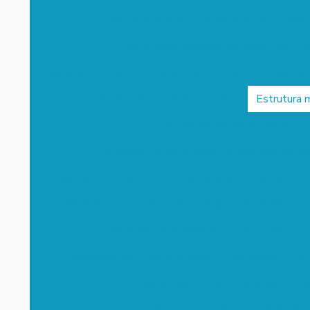
Estrutura metálica equipamentos industriais
Estrutura metálica para forro pvc
Estrutura metálica galvanizada para telhado
Estrut
Estrutura metálica industrial
Estrutura m
Estrutura metálica treliça
Fabricação de estruturas de construções me
Fabricação e montagem de estruturas metálicas
F
Fabricante de escadas industriais
Fabricantes m
Indústria de montagem
Indústria de 
Instalação de bomba de água
Instalação de b
Instalação elétrica tubulação exte
Instalação de máquinas e equipamento