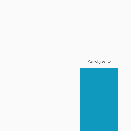
Serviços
Montagem e
Desmontagem
de
Equipamentos
Industriais
Instalação de
Máquinas,
Equipamentos,
Bombas,