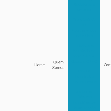
Redutores e
Motores
Transferência
de
Equipamentos
Industriais
Tubulações
Industriais de
Vapor, Água,
Gases e CPVC
Quem
Home
Con
Somos
Pintura
Industrial e
Pintura Predial
Sistemas
Elétricos
Industriais de
Baixa Tensão