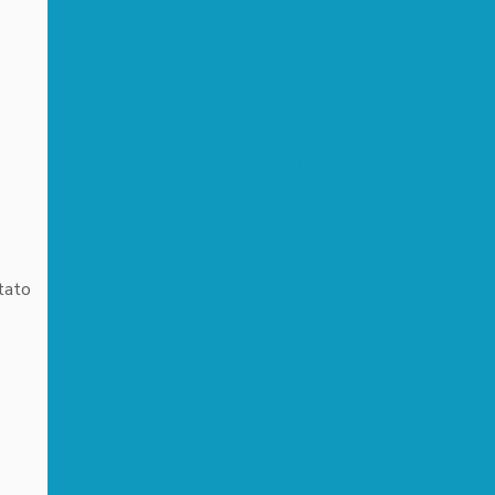
Instalação de tubulação de ar comprimi
Instalação de tubulação de esgot
Manutenção corretiva preventiva e preditiva ind
Manutenção eletronica industrial
Manutenção em equ
Manutenção industrial elétrica
Manutenção industr
Manutenção de mecânica industrial
Ma
tato
Manutenção e montagens industriais
Manutenção p
Manutenção preventiva na indústria
Manutenção pre
Mecânica de manutenção de máquinas indu
Mezanino estrutura metálica galpão
Mezani
Mezanino metálico para escritório
Mezanino 