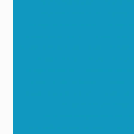
Mezanino metálico galpao
Mezanino metál
Mezanino com revestimento em placa wall
Montagem de andaime industrial
Montagem de 
Montagem elétrica industrial
Montagem de eletrod
Montagem de equipamentos industriais
Montagem d
Montagem industrial
Montagem industrial d
Montagem de máquinas
Montagem de máquinas 
Montagem de máquinas pesadas
Montagem mecâ
Montagem de tanques industriais
Montagem de tub
Montagens industriais empresas
Movimentação de carga com caminhão munc
Movimentação de carga com guindaste
Moviment