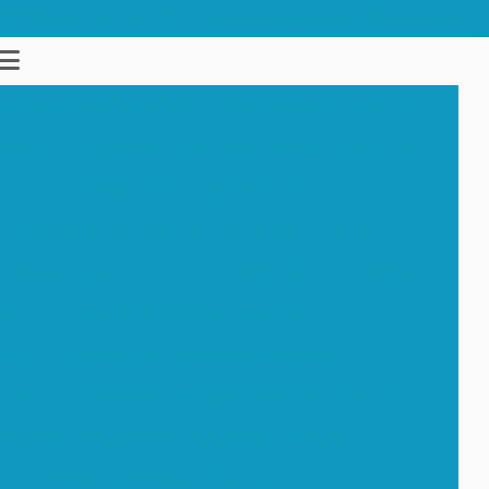
782-8555
(15) 99141-7827
cs.manutencaosorocaba@hotmail.com
quipamentos industriais
Desmontagem industrial
enção
Empresa de caldeiraria e montagem industrial
trial
Empresa manutenção industrial
Empresa de montagem e manutenção industrial
presa pintura industrial
Empresa de pintura predial
os
Empresa de remoção de máquinas
iais
Empresas de instalações industriais
riais
Empresas de montagem elétrica industrial
esas de montagens e instalações industriais
Empresas de remoção industrial