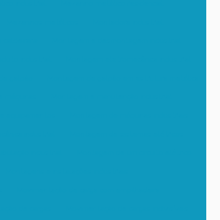
ico industrial
Mezanino metálico residencial
Mezaninos metálicos
Montadora industrial
caldeiraria
Montagem e desmontagem industrial
uto industrial
Montagem eletromecânica industrial
e galpão
Montagem de galpão em estrutura metálica
e máquinas
Montagem e manutenção industrial
e equipamentos
Montagem de máquinas industriais
nica industrial
Montagem de sistemas elétricos
ulação industrial
Montagem de um circuito elétrico
Montagens e instalações industriais
k
Movimentação de carga com empilhadeira
ação de cargas
Movimentação de cargas indivisíveis