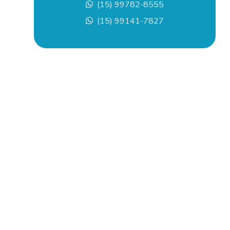
Empresa de pintura predial
(15) 99782-8555
(15) 99141-7827
Empresa de remoção de equipamentos
Empresa de remoção de máquinas
Empresas de instalações elétricas industriais
Empresas de instalações industriais
Empresas de manutenção de equipamentos
industriais
Empresas de montagem elétrica industrial
Empresas de montagem industrial
Empresas de montagens e instalações industriais
Empresas de pintura predial sp