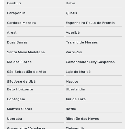
Cambuci
Italva
Montadora industrial
Carapebus
Quatis
Montagem de andaime industrial
Cardoso Moreira
Engenheiro Paulo de Frontin
Montagem de caldeiraria
Areal
Aperibé
Montagem e desmontagem industrial
Duas Barras
Trajano de Moraes
Montagem elétrica industrial
Santa Maria Madalena
Varre-Sai
Montagem de eletroduto industrial
Rio das Flores
Comendador Levy Gasparian
Montagem eletromecânica industrial
São Sebastião do Alto
Laje do Muriaé
Montagem de equipamentos industriais
São José de Ubá
Macuco
Montagem de galpão
Belo Horizonte
Uberlândia
Contagem
Juiz de Fora
Montagem de galpão em estrutura metálica
Montes Claros
Betim
Montagem industrial
Uberaba
Ribeirão das Neves
Montagem industrial de máquinas
Governador Valadares
Divinópolis