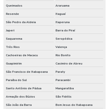
Manutenção industrial elétrica
Queimados
Araruama
Manutenção industrial preventiva
Resende
Itaguaí
São Pedro da Aldeia
Itaperuna
Manutenção em máquinas industriais
Japeri
Barra do Piraí
Manutenção de mecânica industrial
Saquarema
Seropédica
Manutenção mecânica de máquinas industriais
Três Rios
Valença
Manutenção e montagens industriais
Cachoeiras de Macacu
Rio Bonito
Manutenção pneumática industrial
Guapimirim
Casimiro de Abreu
Manutenção preditiva industrial
São Francisco de Itabapoana
Paraty
Manutenção preventiva na indústria
Paraíba do Sul
Paracambi
Manutenção preventiva industrial
Santo Antônio de Pádua
Mangaratiba
Manutenção de sistemas elétricos
Armação dos Búzios
São Fidélis
Mecânica de manutenção de máquinas industriais
São João da Barra
Bom Jesus do Itabapoana