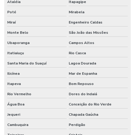
Ataléia
Itapagipe
Poté
Mirabela
Miraí
Engenheiro Caldas
Monte Belo
São João das Missões
Ubaporanga
Campos Altos
Itatiaiuçu
Rio Casca
Santa Maria do Suaçuí
Lagoa Dourada
Ilicínea
Mar de Espanha
Itapeva
Bom Repouso
Rio Vermelho
Dores do Indaiá
Água Boa
Conceição do Rio Verde
Jequeri
Chapada Gaúcha
Cambuquira
Perdigão
Teixeiras
Cristais