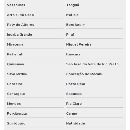
Mezanino em estrutura metálica
Vassouras
Tanguá
Arraial do Cabo
Itatiaia
Mezanino estrutura metálica galpão
Paty do Alferes
Bom Jardim
Mezanino de metal
Iguaba Grande
Piraí
Mezanino metálico desmontável
Miracema
Miguel Pereira
Mezanino metálico para escritório
Pinheiral
Itaocara
Mezanino metálico estrutura
Quissamã
São José do Vale do Rio Preto
Mezanino metálico externo
Silva Jardim
Conceição de Macabu
Mezanino metálico galpao
Cordeiro
Porto Real
Mezanino metálico industrial
Cantagalo
Sapucaia
Mezanino metálico residencial
Mendes
Rio Claro
Mezanino com revestimento em placa wall
Porciúncula
Carmo
Mezaninos metálicos
Sumidouro
Natividade