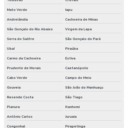
Mato Verde
Iapu
Andrelândia
Cachoeira de Minas
São Gonçalo do Rio Abaixo
Virgem da Lapa
Serra do Salitre
São Gonçalo do Pará
Ubaí
Piraúba
Carmo da Cachoeira
Estiva
Prudente de Morais
Caetanópolis
Cabo Verde
Campo do Meio
Gouveia
São João do Manhuaçu
Resende Costa
São Tiago
Planura
Itanhomi
Antônio Carlos
Juruaia
Congonhal
Pirapetinga