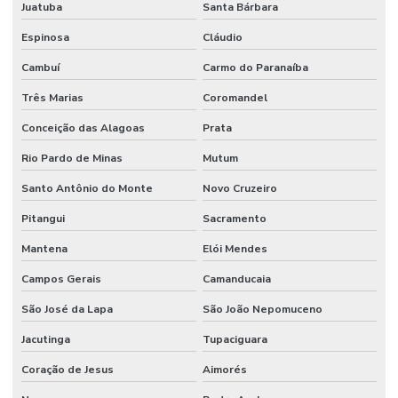
Juatuba
Santa Bárbara
Serviço de montagem industrial
Espinosa
Cláudio
Serviço de pintura predial
Cambuí
Carmo do Paranaíba
Serviços de manutenção industrial
Três Marias
Coromandel
Sistema de manutenção industrial
Conceição das Alagoas
Prata
Rio Pardo de Minas
Mutum
Santo Antônio do Monte
Novo Cruzeiro
Pitangui
Sacramento
Mantena
Elói Mendes
Campos Gerais
Camanducaia
São José da Lapa
São João Nepomuceno
Jacutinga
Tupaciguara
Coração de Jesus
Aimorés