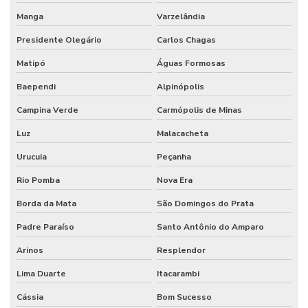
Manga
Varzelândia
Presidente Olegário
Carlos Chagas
Matipó
Águas Formosas
Baependi
Alpinópolis
Campina Verde
Carmópolis de Minas
Luz
Malacacheta
Urucuia
Peçanha
Rio Pomba
Nova Era
Borda da Mata
São Domingos do Prata
Padre Paraíso
Santo Antônio do Amparo
Arinos
Resplendor
Lima Duarte
Itacarambi
Cássia
Bom Sucesso