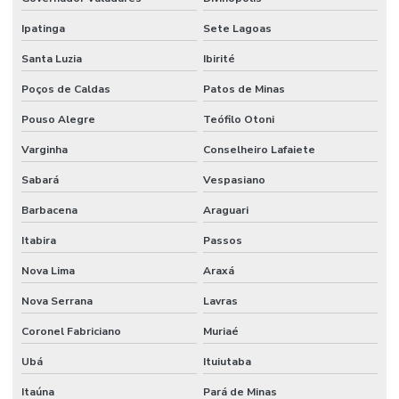
Montagem e manutenção industrial
Ipatinga
Sete Lagoas
Montagem de máquinas
Santa Luzia
Ibirité
Montagem de máquinas e equipamentos
Poços de Caldas
Patos de Minas
Montagem de máquinas industriais
Pouso Alegre
Teófilo Otoni
Montagem de máquinas pesadas
Varginha
Conselheiro Lafaiete
Montagem mecânica industrial
Sabará
Vespasiano
Montagem de sistemas elétricos
Barbacena
Araguari
Montagem de tanques industriais
Itabira
Passos
Montagem de tubulação industrial
Nova Lima
Araxá
Nova Serrana
Lavras
Montagem de um circuito elétrico
Coronel Fabriciano
Muriaé
Montagens industriais empresas
Ubá
Ituiutaba
Montagens e instalações industriais
Itaúna
Pará de Minas