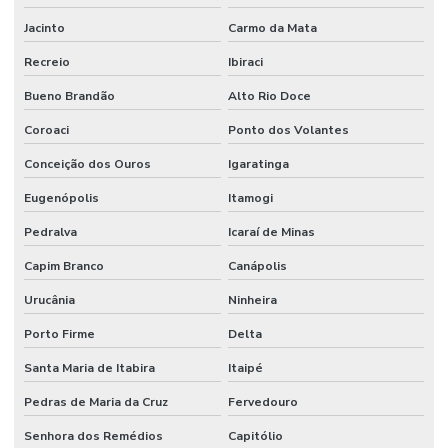
Jacinto
Carmo da Mata
Recreio
Ibiraci
Bueno Brandão
Alto Rio Doce
Coroaci
Ponto dos Volantes
Conceição dos Ouros
Igaratinga
Eugenópolis
Itamogi
Pedralva
Icaraí de Minas
Capim Branco
Canápolis
Urucânia
Ninheira
Porto Firme
Delta
Santa Maria de Itabira
Itaipé
Pedras de Maria da Cruz
Fervedouro
Senhora dos Remédios
Capitólio