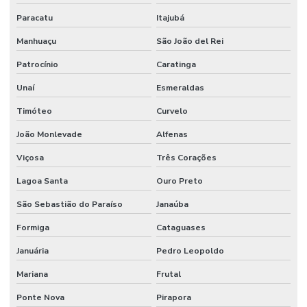
Movimentação de carga com caminhão munck
Paracatu
Itajubá
Movimentação de carga com empilhadeira
Manhuaçu
São João del Rei
Movimentação de carga com guindaste
Patrocínio
Caratinga
Movimentação de cargas
Unaí
Esmeraldas
Movimentação de cargas indivisíveis
Timóteo
Curvelo
Movimentação de cargas industriais
João Monlevade
Alfenas
Movimentação de cargas mecânicas
Viçosa
Três Corações
Movimentação de cargas pesadas
Lagoa Santa
Ouro Preto
São Sebastião do Paraíso
Janaúba
Movimentação de equipamentos
Formiga
Cataguases
Movimentação de equipamentos industriais
Januária
Pedro Leopoldo
Movimentação de equipamentos pesados
Mariana
Frutal
Movimentação industrial
Ponte Nova
Pirapora
Movimentação de máquinas