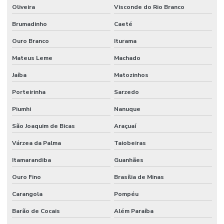
Oliveira
Visconde do Rio Branco
Pintura predial industrial
Brumadinho
Caeté
Pinturas industriais
Ouro Branco
Iturama
Projeto de estrutura metálica para galpão
Mateus Leme
Machado
Projeto estrutural de galpão
Jaíba
Matozinhos
Projeto estrutural galpão metálico
Porteirinha
Sarzedo
Remoção de equipamentos
Piumhi
Nanuque
São Joaquim de Bicas
Araçuaí
Remoção de equipamentos pesados
Várzea da Palma
Taiobeiras
Remoção industrial
Itamarandiba
Guanhães
Remoção de máquinas
Ouro Fino
Brasília de Minas
Remoção de máquinas e equipamentos
Carangola
Pompéu
Remoção de máquinas industriais
Barão de Cocais
Além Paraíba
Remoção de máquinas pesadas