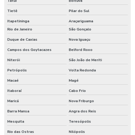
Tatuí
Boituva
Instalação hidráulica industrial
Tietê
Pilar do Sul
Instalação de máquinas e equipamentos industriais
Itapetininga
Araçariguama
Rio de Janeiro
São Gonçalo
Instalação de tubulação
Duque de Caxias
Nova Iguaçu
Instalação de tubulação de ar comprimido
Campos dos Goytacazes
Belford Roxo
Instalação de tubulação de banheiro
Niterói
São João de Meriti
Instalação de tubulação de esgoto
Petrópolis
Volta Redonda
Manutenção corretiva industrial
Macaé
Magé
Manutenção corretiva preventiva e preditiva industrial
Itaboraí
Cabo Frio
Manutenção eletromecânica industrial
Maricá
Nova Friburgo
Manutenção eletronica industrial
Barra Mansa
Angra dos Reis
Manutenção em equipamentos industriais
Mesquita
Teresópolis
Manutenção industrial corretiva
Rio das Ostras
Nilópolis