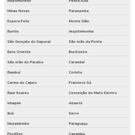
Nepomuceno
Pedra Azul
Minas Novas
Paraopeba
Espera Feliz
Monte Sião
Buritis
Jequitinhonha
São Gonçalo do Sapucaí
São João da Ponte
Belo Oriente
Buritizeiro
São João do Paraíso
Carandaí
Bambuí
Corinto
Carmo do Cajuru
Francisco Sá
Raul Soares
Conceição do Mato Dentro
Inhapim
Abaeté
Ibiá
Serro
Muzambinho
Paraguaçu
Perdões
Caxambu