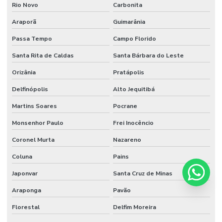
Rio Novo
Carbonita
Araporã
Guimarânia
Passa Tempo
Campo Florido
Santa Rita de Caldas
Santa Bárbara do Leste
Orizânia
Pratápolis
Delfinópolis
Alto Jequitibá
Martins Soares
Pocrane
Monsenhor Paulo
Frei Inocêncio
Coronel Murta
Nazareno
Coluna
Pains
Japonvar
Santa Cruz de Minas
Araponga
Pavão
Florestal
Delfim Moreira