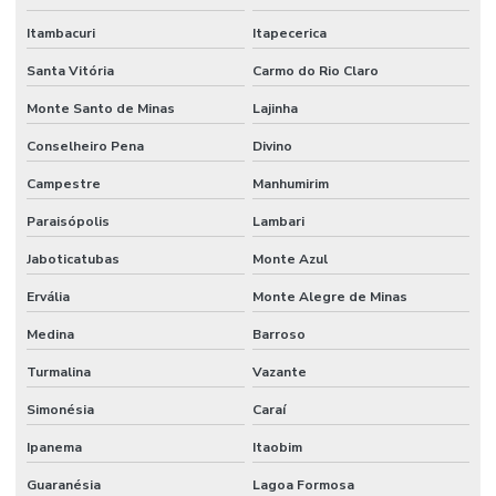
Itambacuri
Itapecerica
Santa Vitória
Carmo do Rio Claro
Monte Santo de Minas
Lajinha
Conselheiro Pena
Divino
Campestre
Manhumirim
Paraisópolis
Lambari
Jaboticatubas
Monte Azul
Ervália
Monte Alegre de Minas
Medina
Barroso
Turmalina
Vazante
Simonésia
Caraí
Ipanema
Itaobim
Guaranésia
Lagoa Formosa