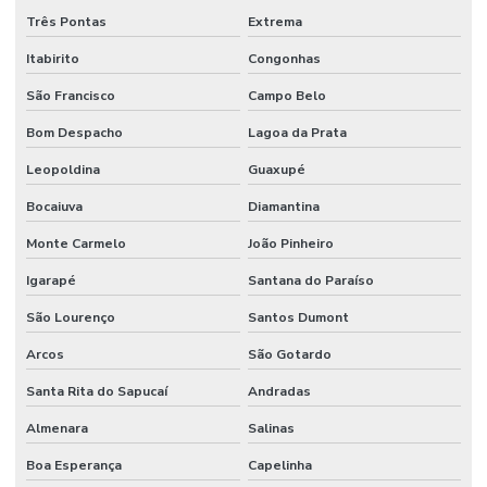
Três Pontas
Extrema
Movimentação de máquinas e equipamentos
Itabirito
Congonhas
Movimentação de máquinas pesadas
São Francisco
Campo Belo
Obras de casas
Bom Despacho
Lagoa da Prata
Obras comerciais
Leopoldina
Guaxupé
Orçamento de obras industriais
Bocaiuva
Diamantina
Pintura industrial alta temperatura
Monte Carmelo
João Pinheiro
Igarapé
Santana do Paraíso
Pintura industrial anticorrosiva
São Lourenço
Santos Dumont
Pintura industrial de empresa
Arcos
São Gotardo
Pintura industrial de estruturas metálicas
Santa Rita do Sapucaí
Andradas
Pintura industrial de peças
Almenara
Salinas
Pintura predial em condomínio
Boa Esperança
Capelinha
Pintura predial externa