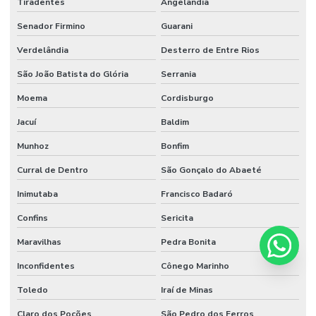
Tiradentes
Angelândia
Senador Firmino
Guarani
Verdelândia
Desterro de Entre Rios
São João Batista do Glória
Serrania
Moema
Cordisburgo
Jacuí
Baldim
Munhoz
Bonfim
Curral de Dentro
São Gonçalo do Abaeté
Inimutaba
Francisco Badaró
Confins
Sericita
Maravilhas
Pedra Bonita
Inconfidentes
Cônego Marinho
Toledo
Iraí de Minas
Claro dos Poções
São Pedro dos Ferros