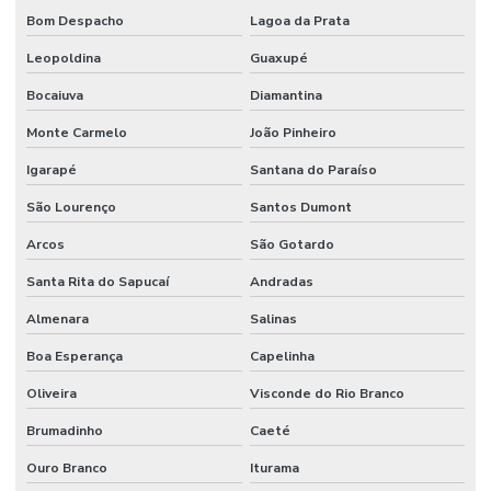
Bom Despacho
Lagoa da Prata
Orçamento de obras industriais
Leopoldina
Guaxupé
Pintura industrial alta temperatura
Bocaiuva
Diamantina
Pintura industrial anticorrosiva
Monte Carmelo
João Pinheiro
Pintura industrial de empresa
Igarapé
Santana do Paraíso
Pintura industrial de estruturas metálicas
São Lourenço
Santos Dumont
Pintura industrial de peças
Arcos
São Gotardo
Pintura predial em condomínio
Santa Rita do Sapucaí
Andradas
Pintura predial externa
Almenara
Salinas
Pintura predial industrial
Boa Esperança
Capelinha
Pinturas industriais
Oliveira
Visconde do Rio Branco
Brumadinho
Caeté
Projeto de estrutura metálica para galpão
Ouro Branco
Iturama
Projeto estrutural de galpão