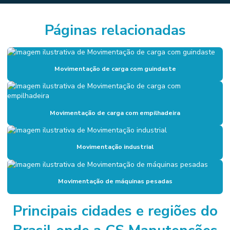
Estrutura metálica para indústria
Páginas relacionadas
Estrutura metálica industrial
Estrutura metálica instalação
Estrutura metálica leve
Movimentação de carga com guindaste
Estrutura metálica treliça
Fabricação de escadas metálicas
Movimentação de carga com empilhadeira
Fabricação de estruturas de construções metálicas
Fabricação de estruturas metálicas
Movimentação industrial
Fabricação e montagem de estruturas metálicas
Fabricação e montagem de estruturas metálicas em geral
Movimentação de máquinas pesadas
Fabricante de escadas industriais
Principais cidades e regiões do
Fabricantes mezaninos metálicos