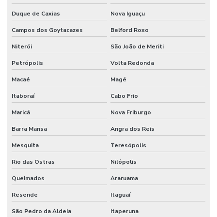
Instalação de tubulação de banheiro
Duque de Caxias
Nova Iguaçu
Instalação de tubulação de esgoto
Campos dos Goytacazes
Belford Roxo
Manutenção corretiva industrial
Niterói
São João de Meriti
Manutenção corretiva preventiva e preditiva industrial
Petrópolis
Volta Redonda
Manutenção eletromecânica industrial
Macaé
Magé
Manutenção eletronica industrial
Itaboraí
Cabo Frio
Maricá
Nova Friburgo
Manutenção em equipamentos industriais
Barra Mansa
Angra dos Reis
Manutenção industrial corretiva
Mesquita
Teresópolis
Manutenção industrial elétrica
Rio das Ostras
Nilópolis
Manutenção industrial preventiva
Queimados
Araruama
Manutenção em máquinas industriais
Resende
Itaguaí
Manutenção de mecânica industrial
São Pedro da Aldeia
Itaperuna