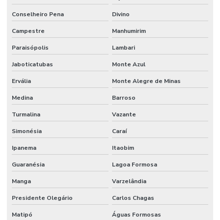
Conselheiro Pena
Divino
Campestre
Manhumirim
Paraisópolis
Lambari
Jaboticatubas
Monte Azul
Ervália
Monte Alegre de Minas
Medina
Barroso
Turmalina
Vazante
Simonésia
Caraí
Ipanema
Itaobim
Guaranésia
Lagoa Formosa
Manga
Varzelândia
Presidente Olegário
Carlos Chagas
Matipó
Águas Formosas