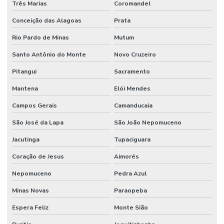
Três Marias
Coromandel
Conceição das Alagoas
Prata
Rio Pardo de Minas
Mutum
Santo Antônio do Monte
Novo Cruzeiro
Pitangui
Sacramento
Mantena
Elói Mendes
Campos Gerais
Camanducaia
São José da Lapa
São João Nepomuceno
Jacutinga
Tupaciguara
Coração de Jesus
Aimorés
Nepomuceno
Pedra Azul
Minas Novas
Paraopeba
Espera Feliz
Monte Sião