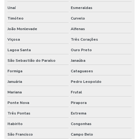
Unaí
Esmeraldas
Movimentação de cargas industriais
Timóteo
Curvelo
Movimentação de cargas mecânicas
João Monlevade
Alfenas
Movimentação de cargas pesadas
Viçosa
Três Corações
Movimentação de equipamentos
Lagoa Santa
Ouro Preto
Movimentação de equipamentos industriais
São Sebastião do Paraíso
Janaúba
Movimentação de equipamentos pesados
Formiga
Cataguases
Movimentação industrial
Januária
Pedro Leopoldo
Movimentação de máquinas
Mariana
Frutal
Movimentação de máquinas e equipamentos
Ponte Nova
Pirapora
Movimentação de máquinas pesadas
Três Pontas
Extrema
Obras de casas
Itabirito
Congonhas
São Francisco
Campo Belo
Obras comerciais