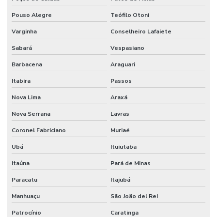
Pouso Alegre
Teófilo Otoni
Montagem mecânica industrial
Varginha
Conselheiro Lafaiete
Montagem de sistemas elétricos
Sabará
Vespasiano
Montagem de tanques industriais
Barbacena
Araguari
Montagem de tubulação industrial
Itabira
Passos
Montagem de um circuito elétrico
Nova Lima
Araxá
Montagens industriais empresas
Nova Serrana
Lavras
Montagens e instalações industriais
Coronel Fabriciano
Muriaé
Movimentação de carga com caminhão munck
Ubá
Ituiutaba
Movimentação de carga com empilhadeira
Itaúna
Pará de Minas
Movimentação de carga com guindaste
Paracatu
Itajubá
Movimentação de cargas
Manhuaçu
São João del Rei
Patrocínio
Caratinga
Movimentação de cargas indivisíveis