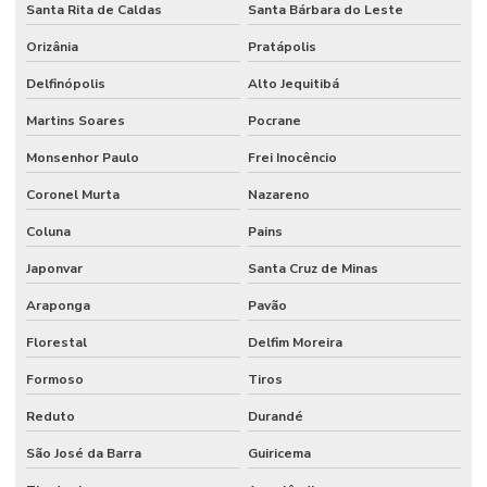
Santa Rita de Caldas
Santa Bárbara do Leste
Orizânia
Pratápolis
Delfinópolis
Alto Jequitibá
Martins Soares
Pocrane
Monsenhor Paulo
Frei Inocêncio
Coronel Murta
Nazareno
Coluna
Pains
Japonvar
Santa Cruz de Minas
Araponga
Pavão
Florestal
Delfim Moreira
Formoso
Tiros
Reduto
Durandé
São José da Barra
Guiricema