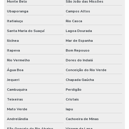
Monte Belo
São João das Missões
Ubaporanga
Campos Altos
Itatiaiuçu
Rio Casca
Santa Maria do Suaçuí
Lagoa Dourada
Ilicínea
Mar de Espanha
Itapeva
Bom Repouso
Rio Vermelho
Dores do Indaiá
Água Boa
Conceição do Rio Verde
Jequeri
Chapada Gaúcha
Cambuquira
Perdigão
Teixeiras
Cristais
Mato Verde
Iapu
Andrelândia
Cachoeira de Minas
São Gonçalo do Rio Abaixo
Virgem da Lapa