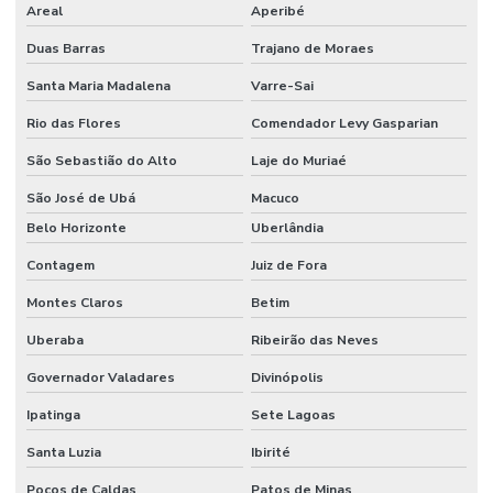
Areal
Aperibé
Montagem de eletroduto industrial
Duas Barras
Trajano de Moraes
Montagem eletromecânica industrial
Santa Maria Madalena
Varre-Sai
Montagem de equipamentos industriais
Rio das Flores
Comendador Levy Gasparian
São Sebastião do Alto
Laje do Muriaé
Montagem de galpão
São José de Ubá
Macuco
Montagem de galpão em estrutura metálica
Belo Horizonte
Uberlândia
Montagem industrial
Contagem
Juiz de Fora
Montagem industrial de máquinas
Montes Claros
Betim
Montagem e manutenção industrial
Uberaba
Ribeirão das Neves
Montagem de máquinas
Governador Valadares
Divinópolis
Montagem de máquinas e equipamentos
Ipatinga
Sete Lagoas
Montagem de máquinas industriais
Santa Luzia
Ibirité
Montagem de máquinas pesadas
Poços de Caldas
Patos de Minas