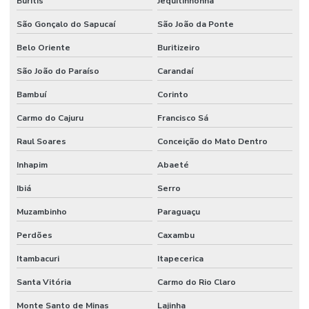
Buritis
Jequitinhonha
São Gonçalo do Sapucaí
São João da Ponte
Belo Oriente
Buritizeiro
São João do Paraíso
Carandaí
Bambuí
Corinto
Carmo do Cajuru
Francisco Sá
Raul Soares
Conceição do Mato Dentro
Inhapim
Abaeté
Ibiá
Serro
Muzambinho
Paraguaçu
Perdões
Caxambu
Itambacuri
Itapecerica
Santa Vitória
Carmo do Rio Claro
Monte Santo de Minas
Lajinha