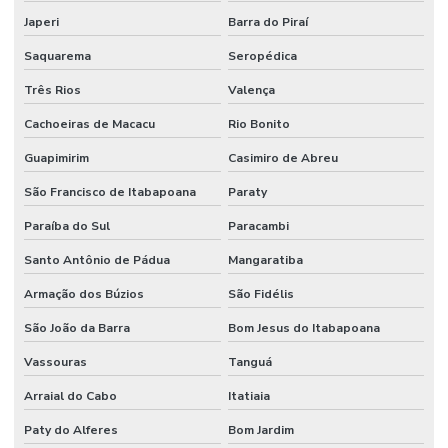
Manutenção mecânica de máquinas industriais
Japeri
Barra do Piraí
Manutenção e montagens industriais
Saquarema
Seropédica
Manutenção pneumática industrial
Três Rios
Valença
Manutenção preditiva industrial
Cachoeiras de Macacu
Rio Bonito
Manutenção preventiva na indústria
Guapimirim
Casimiro de Abreu
São Francisco de Itabapoana
Paraty
Manutenção preventiva industrial
Paraíba do Sul
Paracambi
Manutenção de sistemas elétricos
Santo Antônio de Pádua
Mangaratiba
Mecânica de manutenção de máquinas industriais
Armação dos Búzios
São Fidélis
Mezanino em estrutura metálica
São João da Barra
Bom Jesus do Itabapoana
Mezanino estrutura metálica galpão
Vassouras
Tanguá
Mezanino de metal
Arraial do Cabo
Itatiaia
Mezanino metálico desmontável
Paty do Alferes
Bom Jardim