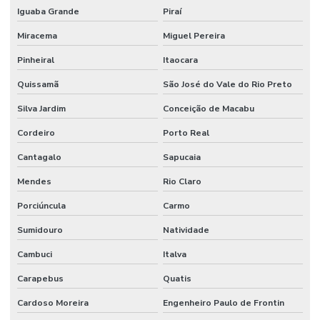
Mezanino metálico para escritório
Iguaba Grande
Piraí
Mezanino metálico estrutura
Miracema
Miguel Pereira
Mezanino metálico externo
Pinheiral
Itaocara
Mezanino metálico galpao
Quissamã
São José do Vale do Rio Preto
Mezanino metálico industrial
Silva Jardim
Conceição de Macabu
Cordeiro
Porto Real
Mezanino metálico residencial
Cantagalo
Sapucaia
Mezanino com revestimento em placa wall
Mendes
Rio Claro
Mezaninos metálicos
Porciúncula
Carmo
Montadora industrial
Sumidouro
Natividade
Montagem de andaime industrial
Cambuci
Italva
Montagem de caldeiraria
Carapebus
Quatis
Montagem e desmontagem industrial
Cardoso Moreira
Engenheiro Paulo de Frontin
Montagem elétrica industrial