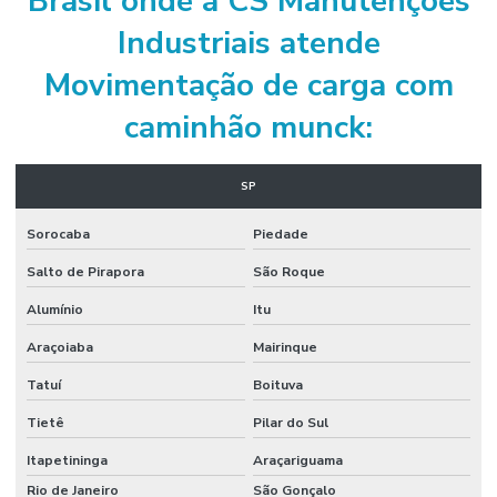
Brasil onde a CS Manutenções
Galpão pré moldado metálico
Industriais atende
Indústria de montagem
Movimentação de carga com
Indústria de montagem industrial
caminhão munck:
Instalação de bomba
Instalação de bomba de água
SP
Instalação de bomba pressurizadora
Sorocaba
Piedade
Instalação elétrica industrial
Salto de Pirapora
São Roque
Instalação elétrica tubulação externa
Alumínio
Itu
Instalação hidráulica industrial
Araçoiaba
Mairinque
Tatuí
Boituva
Instalação de máquinas e equipamentos industriais
Tietê
Pilar do Sul
Instalação de tubulação
Itapetininga
Araçariguama
Instalação de tubulação de ar comprimido
Rio de Janeiro
São Gonçalo