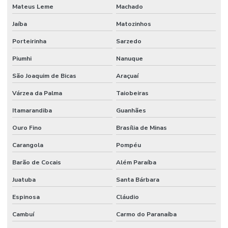
Mateus Leme
Machado
Projeto estrutural galpão metálico
Jaíba
Matozinhos
Remoção de equipamentos
Porteirinha
Sarzedo
Remoção de equipamentos pesados
Piumhi
Nanuque
Remoção industrial
São Joaquim de Bicas
Araçuaí
Remoção de máquinas
Várzea da Palma
Taiobeiras
Remoção de máquinas e equipamentos
Itamarandiba
Guanhães
Remoção de máquinas industriais
Ouro Fino
Brasília de Minas
Remoção de máquinas pesadas
Carangola
Pompéu
Serviço de montagem industrial
Barão de Cocais
Além Paraíba
Juatuba
Santa Bárbara
Serviço de pintura predial
Espinosa
Cláudio
Serviços de manutenção industrial
Cambuí
Carmo do Paranaíba
Sistema de manutenção industrial