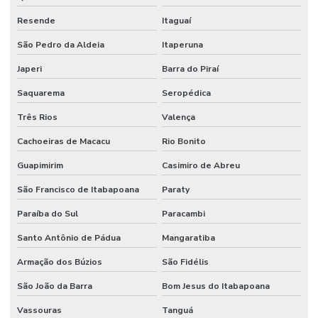
Manutenção industrial preventiva
Resende
Itaguaí
Manutenção em máquinas industriais
São Pedro da Aldeia
Itaperuna
Manutenção de mecânica industrial
Japeri
Barra do Piraí
Manutenção mecânica de máquinas industriais
Saquarema
Seropédica
Manutenção e montagens industriais
Três Rios
Valença
Manutenção pneumática industrial
Cachoeiras de Macacu
Rio Bonito
Manutenção preditiva industrial
Guapimirim
Casimiro de Abreu
São Francisco de Itabapoana
Paraty
Manutenção preventiva na indústria
Paraíba do Sul
Paracambi
Manutenção preventiva industrial
Santo Antônio de Pádua
Mangaratiba
Manutenção de sistemas elétricos
Armação dos Búzios
São Fidélis
Mecânica de manutenção de máquinas industriais
São João da Barra
Bom Jesus do Itabapoana
Mezanino em estrutura metálica
Vassouras
Tanguá