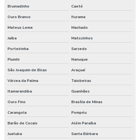
Brumadinho
Caeté
Pinturas industriais
Ouro Branco
Iturama
Projeto de estrutura metálica para galpão
Mateus Leme
Machado
Projeto estrutural de galpão
Jaíba
Matozinhos
Projeto estrutural galpão metálico
Porteirinha
Sarzedo
Remoção de equipamentos
Piumhi
Nanuque
Remoção de equipamentos pesados
São Joaquim de Bicas
Araçuaí
Remoção industrial
Várzea da Palma
Taiobeiras
Remoção de máquinas
Itamarandiba
Guanhães
Remoção de máquinas e equipamentos
Ouro Fino
Brasília de Minas
Remoção de máquinas industriais
Carangola
Pompéu
Remoção de máquinas pesadas
Barão de Cocais
Além Paraíba
Juatuba
Santa Bárbara
Serviço de montagem industrial