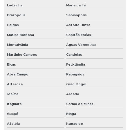
Ladainha
Maria da Fé
Brazópolis
Sabinópolis
Caldas
Astolfo Dutra
Matias Barbosa
Capitão Enéas
Montalvânia
Águas Vermelhas
Martinho Campos
Candeias
Bicas
Felixlândia
Abre Campo
Papagaios
Alterosa
Grão Mogol
Joaíma
Areado
Itaguara
Carmo de Minas
Guapé
Itinga
Ataléia
Itapagipe