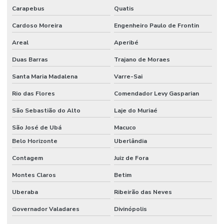
Montagem de andaime industrial
Carapebus
Quatis
Montagem de caldeiraria
Cardoso Moreira
Engenheiro Paulo de Frontin
Montagem e desmontagem industrial
Areal
Aperibé
Montagem elétrica industrial
Duas Barras
Trajano de Moraes
Montagem de eletroduto industrial
Santa Maria Madalena
Varre-Sai
Montagem eletromecânica industrial
Rio das Flores
Comendador Levy Gasparian
São Sebastião do Alto
Laje do Muriaé
Montagem de equipamentos industriais
São José de Ubá
Macuco
Montagem de galpão
Belo Horizonte
Uberlândia
Montagem de galpão em estrutura metálica
Contagem
Juiz de Fora
Montagem industrial
Montes Claros
Betim
Montagem industrial de máquinas
Uberaba
Ribeirão das Neves
Montagem e manutenção industrial
Governador Valadares
Divinópolis
Montagem de máquinas