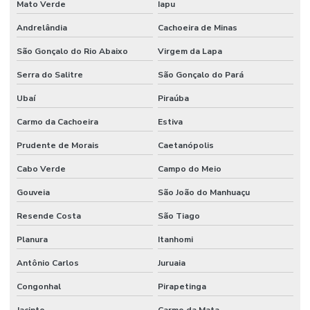
Mato Verde
Iapu
Andrelândia
Cachoeira de Minas
São Gonçalo do Rio Abaixo
Virgem da Lapa
Serra do Salitre
São Gonçalo do Pará
Ubaí
Piraúba
Carmo da Cachoeira
Estiva
Prudente de Morais
Caetanópolis
Cabo Verde
Campo do Meio
Gouveia
São João do Manhuaçu
Resende Costa
São Tiago
Planura
Itanhomi
Antônio Carlos
Juruaia
Congonhal
Pirapetinga
Jacinto
Carmo da Mata