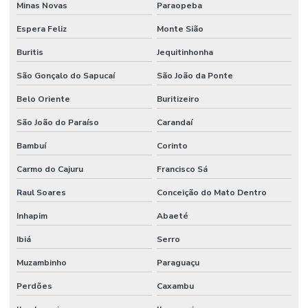
Minas Novas
Paraopeba
Espera Feliz
Monte Sião
Buritis
Jequitinhonha
São Gonçalo do Sapucaí
São João da Ponte
Belo Oriente
Buritizeiro
São João do Paraíso
Carandaí
Bambuí
Corinto
Carmo do Cajuru
Francisco Sá
Raul Soares
Conceição do Mato Dentro
Inhapim
Abaeté
Ibiá
Serro
Muzambinho
Paraguaçu
Perdões
Caxambu