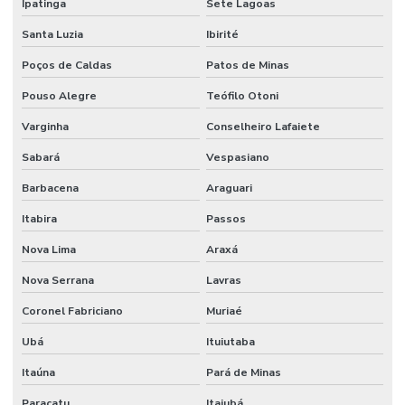
Ipatinga
Sete Lagoas
Montagem de máquinas e equipamentos
Santa Luzia
Ibirité
Montagem de máquinas industriais
Poços de Caldas
Patos de Minas
Pouso Alegre
Teófilo Otoni
Montagem de máquinas pesadas
Varginha
Conselheiro Lafaiete
Montagem mecânica industrial
Sabará
Vespasiano
Montagem de sistemas elétricos
Barbacena
Araguari
Montagem de tanques industriais
Itabira
Passos
Montagem de tubulação industrial
Nova Lima
Araxá
Montagem de um circuito elétrico
Nova Serrana
Lavras
Montagens industriais empresas
Coronel Fabriciano
Muriaé
Montagens e instalações industriais
Ubá
Ituiutaba
Movimentação de carga com caminhão munck
Itaúna
Pará de Minas
Movimentação de carga com empilhadeira
Paracatu
Itajubá