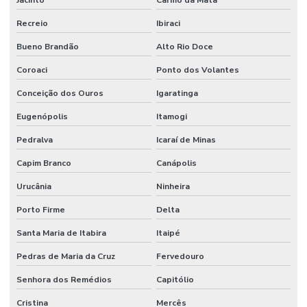
Recreio
Ibiraci
Bueno Brandão
Alto Rio Doce
Coroaci
Ponto dos Volantes
Conceição dos Ouros
Igaratinga
Eugenópolis
Itamogi
Pedralva
Icaraí de Minas
Capim Branco
Canápolis
Urucânia
Ninheira
Porto Firme
Delta
Santa Maria de Itabira
Itaipé
Pedras de Maria da Cruz
Fervedouro
Senhora dos Remédios
Capitólio
Cristina
Mercês