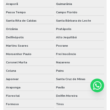
Araporã
Guimarânia
Passa Tempo
Campo Florido
Santa Rita de Caldas
Santa Bárbara do Leste
Orizânia
Pratápolis
Delfinópolis
Alto Jequitibá
Martins Soares
Pocrane
Monsenhor Paulo
Frei Inocêncio
Coronel Murta
Nazareno
Coluna
Pains
Japonvar
Santa Cruz de Minas
Araponga
Pavão
Florestal
Delfim Moreira
Formoso
Tiros