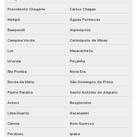
Presidente Olegário
Carlos Chagas
Matipó
Águas Formosas
Baependi
Alpinópolis
Campina Verde
Carmópolis de Minas
Luz
Malacacheta
Urucuia
Peçanha
Rio Pomba
Nova Era
Borda da Mata
São Domingos do Prata
Padre Paraíso
Santo Antônio do Amparo
Arinos
Resplendor
Lima Duarte
Itacarambi
Cássia
Bom Sucesso
Perdizes
Ipaba