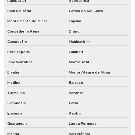
Itambacuri
Itapecerica
Santa Vitória
Carmo do Rio Claro
Monte Santo de Minas
Lajinha
Conselheiro Pena
Divino
Campestre
Manhumirim
Paraisópolis
Lambari
Jaboticatubas
Monte Azul
Ervália
Monte Alegre de Minas
Medina
Barroso
Turmalina
Vazante
Simonésia
Caraí
Ipanema
Itaobim
Guaranésia
Lagoa Formosa
Manga
Varzelândia