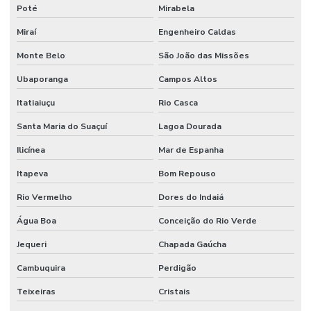
Poté
Mirabela
Miraí
Engenheiro Caldas
Monte Belo
São João das Missões
Ubaporanga
Campos Altos
Itatiaiuçu
Rio Casca
Santa Maria do Suaçuí
Lagoa Dourada
Ilicínea
Mar de Espanha
Itapeva
Bom Repouso
Rio Vermelho
Dores do Indaiá
Água Boa
Conceição do Rio Verde
Jequeri
Chapada Gaúcha
Cambuquira
Perdigão
Teixeiras
Cristais