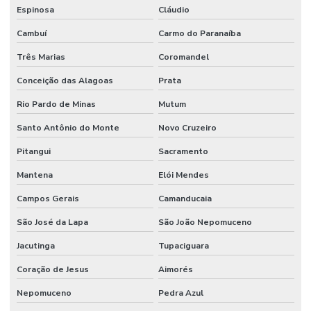
Espinosa
Cláudio
Serviço de pintura predial
Cambuí
Carmo do Paranaíba
Serviços de manutenção industrial
Três Marias
Coromandel
Sistema de manutenção industrial
Conceição das Alagoas
Prata
Rio Pardo de Minas
Mutum
Santo Antônio do Monte
Novo Cruzeiro
Pitangui
Sacramento
Mantena
Elói Mendes
Campos Gerais
Camanducaia
São José da Lapa
São João Nepomuceno
Jacutinga
Tupaciguara
Coração de Jesus
Aimorés
Nepomuceno
Pedra Azul