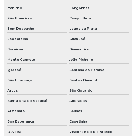
Itabirito
Congonhas
Movimentação de máquinas pesadas
São Francisco
Campo Belo
Obras de casas
Bom Despacho
Lagoa da Prata
Obras comerciais
Leopoldina
Guaxupé
Orçamento de obras industriais
Bocaiuva
Diamantina
Pintura industrial alta temperatura
Monte Carmelo
João Pinheiro
Pintura industrial anticorrosiva
Igarapé
Santana do Paraíso
Pintura industrial de empresa
São Lourenço
Santos Dumont
Pintura industrial de estruturas metálicas
Arcos
São Gotardo
Pintura industrial de peças
Santa Rita do Sapucaí
Andradas
Pintura predial em condomínio
Almenara
Salinas
Pintura predial externa
Boa Esperança
Capelinha
Pintura predial industrial
Oliveira
Visconde do Rio Branco