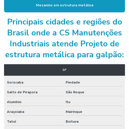
Fabricação e montagem de estruturas metálicas em geral
Mezanino em estrutura metálica
Fabricante de escadas industriais
Principais cidades e regiões do
Fabricantes mezaninos metálicos
Brasil onde a CS Manutenções
Galpão pré moldado metálico
Industriais atende Projeto de
Indústria de montagem
estrutura metálica para galpão:
Indústria de montagem industrial
Instalação de bomba
SP
Instalação de bomba de água
Sorocaba
Piedade
Instalação de bomba pressurizadora
Salto de Pirapora
São Roque
Instalação elétrica industrial
Alumínio
Itu
Instalação elétrica tubulação externa
Araçoiaba
Mairinque
Tatuí
Boituva
Instalação hidráulica industrial