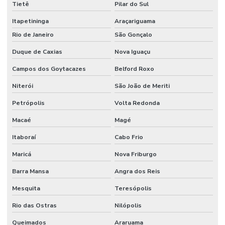
Tietê
Pilar do Sul
Instalação de máquinas e equipamentos industriais
Itapetininga
Araçariguama
Instalação de tubulação
Rio de Janeiro
São Gonçalo
Instalação de tubulação de ar comprimido
Duque de Caxias
Nova Iguaçu
Instalação de tubulação de banheiro
Campos dos Goytacazes
Belford Roxo
Instalação de tubulação de esgoto
Niterói
São João de Meriti
Manutenção corretiva industrial
Petrópolis
Volta Redonda
Manutenção corretiva preventiva e preditiva industrial
Macaé
Magé
Manutenção eletromecânica industrial
Itaboraí
Cabo Frio
Maricá
Nova Friburgo
Manutenção eletronica industrial
Barra Mansa
Angra dos Reis
Manutenção em equipamentos industriais
Mesquita
Teresópolis
Manutenção industrial corretiva
Rio das Ostras
Nilópolis
Manutenção industrial elétrica
Queimados
Araruama