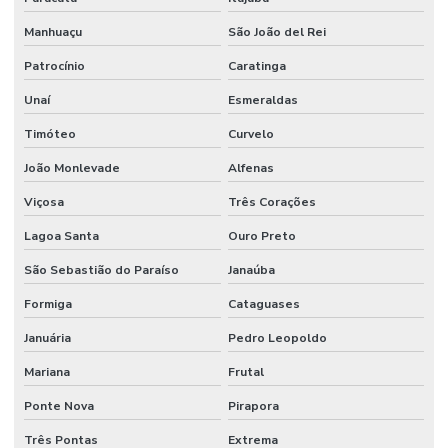
Movimentação de carga com guindaste
Manhuaçu
São João del Rei
Patrocínio
Caratinga
Movimentação de cargas
Unaí
Esmeraldas
Movimentação de cargas indivisíveis
Timóteo
Curvelo
Movimentação de cargas industriais
João Monlevade
Alfenas
Movimentação de cargas mecânicas
Viçosa
Três Corações
Movimentação de cargas pesadas
Lagoa Santa
Ouro Preto
Movimentação de equipamentos
São Sebastião do Paraíso
Janaúba
Movimentação de equipamentos industriais
Formiga
Cataguases
Movimentação de equipamentos pesados
Januária
Pedro Leopoldo
Movimentação industrial
Mariana
Frutal
Movimentação de máquinas
Ponte Nova
Pirapora
Movimentação de máquinas e equipamentos
Três Pontas
Extrema