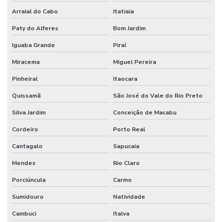
Mezanino estrutura metálica galpão
Arraial do Cabo
Itatiaia
Mezanino de metal
Paty do Alferes
Bom Jardim
Mezanino metálico desmontável
Iguaba Grande
Piraí
Mezanino metálico para escritório
Miracema
Miguel Pereira
Mezanino metálico estrutura
Pinheiral
Itaocara
Mezanino metálico externo
Quissamã
São José do Vale do Rio Preto
Silva Jardim
Conceição de Macabu
Mezanino metálico galpao
Cordeiro
Porto Real
Mezanino metálico industrial
Cantagalo
Sapucaia
Mezanino metálico residencial
Mendes
Rio Claro
Mezanino com revestimento em placa wall
Porciúncula
Carmo
Mezaninos metálicos
Sumidouro
Natividade
Montadora industrial
Cambuci
Italva